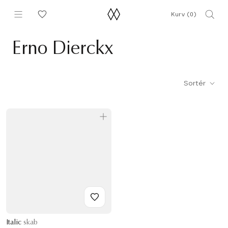
Gå
Kurv (
0
)
til
indhold
Erno Dierckx
Sortér
Italic
skab