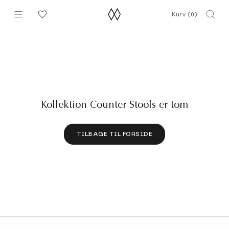
Gå
Kurv (
0
)
til
indhold
Kollektion Counter Stools er tom
TILBAGE TIL FORSIDE