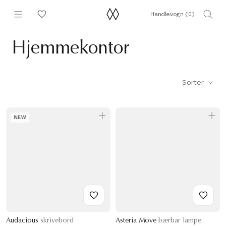
Hopp
Handlevogn (
0
)
til
innhold
Hjemmekontor
Sorter
NEW
Audacious
skrivebord
Asteria Move
bærbar lampe