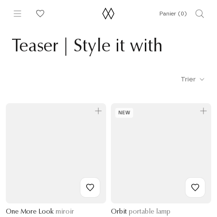
Aller
Panier (
0
)
au
contenu
Teaser | Style it with
Trier
NEW
One More Look
miroir
Orbit
portable lamp