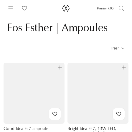
Aller
Panier (
0
)
au
contenu
Eos Esther | Ampoules
Trier
Good Idea E27
ampoule
Bright Idea E27, 13W LED,