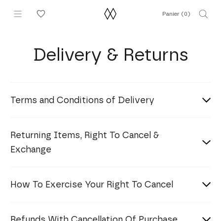
Aller
Panier (
0
)
au
contenu
Delivery & Returns
Terms and Conditions of Delivery
Returning Items, Right To Cancel &
Exchange
How To Exercise Your Right To Cancel
Refunds With Cancellation Of Purchase