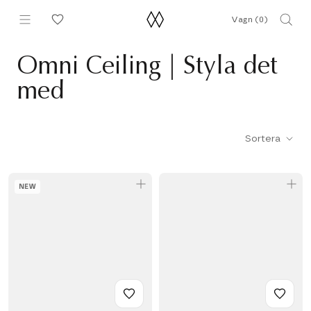
Hoppa
Vagn (
0
)
till
innehållet
Omni Ceiling | Styla det
med
Sortera
NEW