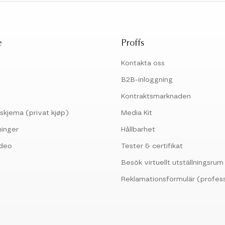
e
Proffs
Kontakta oss
B2B-inloggning
Kontraktsmarknaden
skjema (privat kjøp)
Media Kit
ninger
Hållbarhet
ideo
Tester & certifikat
Besök virtuellt utställningsrum
Reklamationsformulär (profess