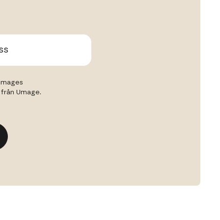
 Umages
r från Umage.