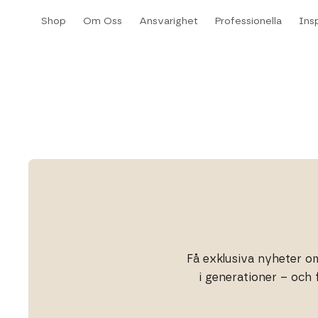
Hoppa
Shop
Om Oss
Ansvarighet
Professionella
Insp
till
Shop
Om Oss
Ansvarighet
Professionella
Insp
innehållet
Få exklusiva nyheter om
i generationer – och 