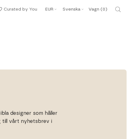
Valuta
Språk
Curated by You
EUR
Svenska
Vagn (
0
)
ibla designer som håller
till vårt nyhetsbrev i