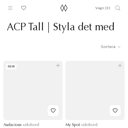
Hoppa
Vagn (
0
)
till
innehållet
ACP Tall | Styla det med
Sortera
NEW
Audacious
sidobord
My Spot
sidobord