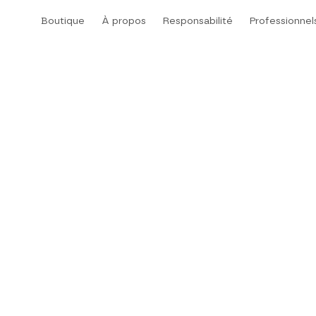
Aller
Boutique
À propos
Responsabilité
Professionnel
au
Boutique
À propos
Responsabilité
contenu