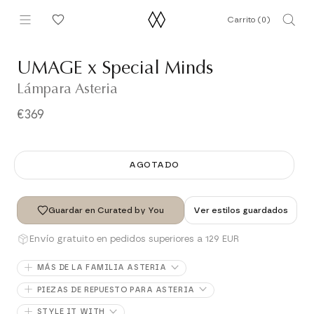
Saltar
Carrito (
0
)
al
contenido
UMAGE x Special Minds
Lámpara Asteria
€369
AGOTADO
Guardar en Curated by You
Ver estilos guardados
Envío gratuito en pedidos superiores a 129 EUR
MÁS DE LA FAMILIA ASTERIA
PIEZAS DE REPUESTO PARA ASTERIA
STYLE IT WITH