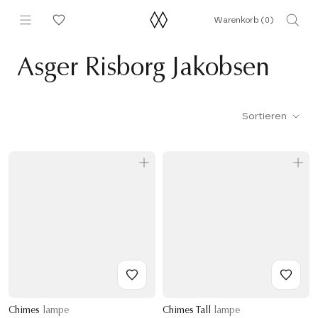
Direkt
Warenkorb (
0
)
zum
Inhalt
Asger Risborg Jakobsen
Sortieren
Chimes
lampe
Chimes Tall
lampe