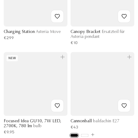
Charging Station
Asteria Move
Canopy Bracket
Ersatzteil für
Asteria pendant
€299
€10
NEW
Focused Idea GU10, 7W LED,
Cannonball
baldachin E27
2700K, 780 lm
bulb
€43
€9.95