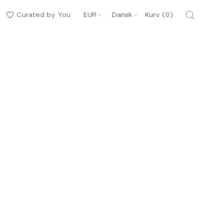
Valuta
Sprog
Curated by You
EUR
Dansk
Kurv (
0
)