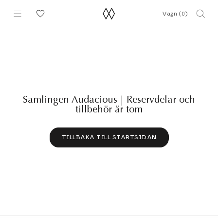
Hoppa
Vagn (
0
)
till
innehållet
Samlingen Audacious | Reservdelar och
tillbehör är tom
TILLBAKA TILL STARTSIDAN