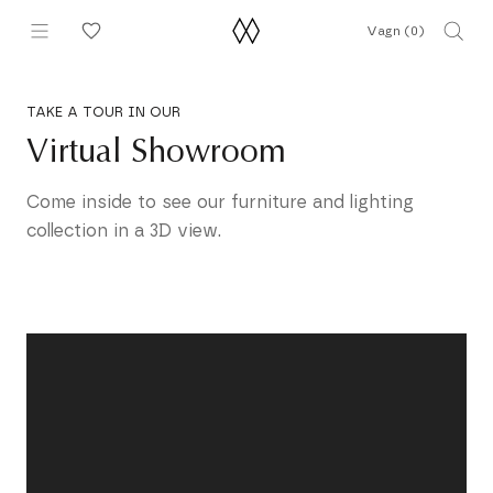
Hoppa
Vagn (
0
)
till
innehållet
TAKE A TOUR IN OUR
Virtual Showroom
Come inside to see our furniture and lighting
collection in a 3D view.