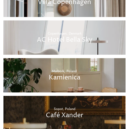
Villa Copenhagen
Copenhagen, Denmark
AC Hotel Bella Sky
Malbork, Poland
Kamienica
Sopot, Poland
Café Xander