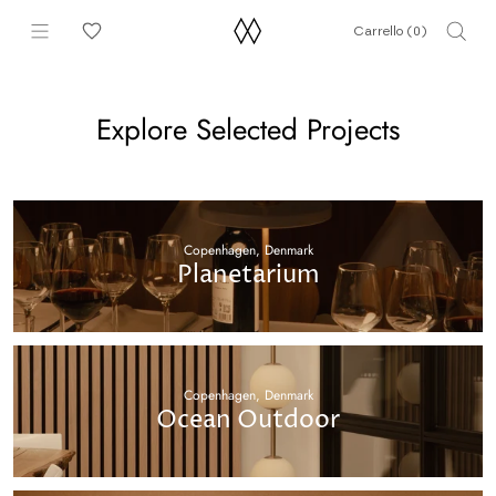
Vai
Carrello (
0
)
al
contenuto
Explore Selected Projects
Copenhagen, Denmark
Planetarium
Copenhagen, Denmark
Ocean Outdoor