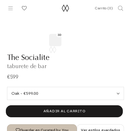
Saltar
Carrito (
0
)
al
contenido
The Socialite
taburete de bar
€599
AÑADIR AL CARRITO
Guardar en Curated by You
Ver estilos guardados