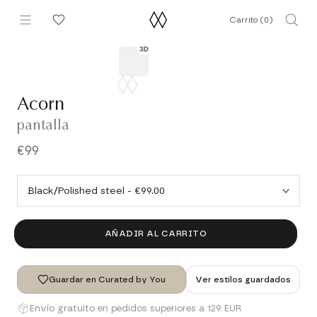
Saltar
Carrito (
0
)
al
contenido
Acorn
pantalla
€99
AÑADIR AL CARRITO
Guardar en Curated by You
Ver estilos guardados
Envío gratuito en pedidos superiores a 129 EUR