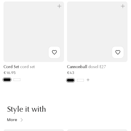
Cord Set
cord set
Cannonball
dosel E27
€16.95
€43
Style it with
More